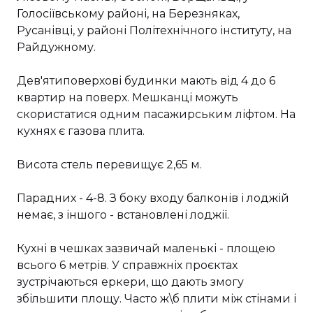
Голосіївському районі, на Березняках,
Русанівці, у районі Політехнічного інституту, на
Райдужному.
Дев'ятиповерхові будинки мають від 4 до 6
квартир на поверх. Мешканці можуть
скористатися одним пасажирським ліфтом. На
кухнях є газова плита.
Висота стель перевищує 2,65 м.
Парадних - 4-8. З боку входу балконів і лоджій
немає, з іншого - встановлені лоджії.
Кухні в чешках зазвичай маленькі - площею
всього 6 метрів. У справжніх проєктах
зустрічаються еркери, що дають змогу
збільшити площу. Часто ж\б плити між стінами і