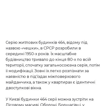
Серію житлових будинків 464, відому під
назвою «чешки», в СРСР розробили в
середині 1950-х років. Їх масштабне
будівництво тривало до кінця 80-х по всій
території, спочатку загальносоюзна серія, потім
її модифікації. Зовні їх легко розпізнати за
наявністю в під'їздах міжповерхового
майданчика, а також у квартирах є ідентичні
двостулкові вікна.
У Києві будинки 464 серії можна зустріти на
Лісовому масиві, Оболоні, Борщагівці, у